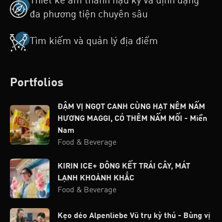
Thiết kế âm thanh hậu kỳ và định dạng
đa phương tiện chuyên sâu
Tìm kiếm và quản lý địa điểm
Portfolios
ĐẬM VỊ NGỌT CANH CÙNG HẠT NÊM NẤM
HƯƠNG MAGGI, CÓ THÊM NẤM MỐI - Miền
Nam
Food & Beverage
KIRIN ICE+ ĐÔNG KẾT TRÁI CÂY, MÁT
LẠNH KHOẢNH KHẮC
Food & Beverage
Kẹo dẻo Alpenliebe Vũ trụ kỳ thú - Bùng vị