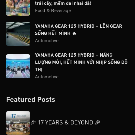
trái cây, mềm dai nhai đã!
Food & Beverage
YAMAHA GEAR 125 HYBRID – LÊN GEAR
SỐNG HẾT MÌNH 🔥
Automotive
YAMAHA GEAR 125 HYBRID – NĂNG
LƯỢNG MỚI, HẾT MÌNH VỚI NHỊP SỐNG ĐÔ
THỊ
Automotive
Featured Posts
🎉 17 YEARS & BEYOND 🎉