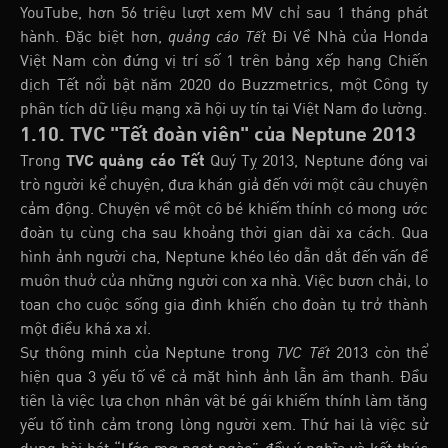
YouTube, hơn 56 triệu lượt xem MV chỉ sau 1 tháng phát
hành. Đặc biệt hơn,
quảng cáo Tết
Đi Về Nhà của Honda
Việt Nam còn đứng vị trí số 1 trên bảng xếp hạng Chiến
dịch Tết nổi bật năm 2020 do Buzzmetrics, một Công ty
phân tích dữ liệu mạng xã hội uy tín tại Việt Nam đo lường.
1.10. TVC "Tết đoàn viên" của Neptune 2013
Trong
TVC quảng cáo Tết
Quý Tỵ 2013, Neptune đóng vai
trò người kể chuyện, đưa khán giả đến với một câu chuyện
cảm động. Chuyện về một cô bé khiếm thính có mong ước
đoàn tụ cùng cha sau khoảng thời gian dài xa cách. Qua
hình ảnh người cha, Neptune khéo léo dẫn dắt đến vấn đề
muôn thuở của những người con xa nhà. Việc bươn chải, lo
toan cho cuộc sống gia đình khiến cho đoàn tụ trở thành
một điều khá xa xỉ.
Sự thông minh của Neptune trong
TVC Tết
2013 còn thể
hiện qua 3 yếu tố về cả mặt hình ảnh lẫn âm thanh. Đầu
tiên là việc lựa chọn nhân vật bé gái khiếm thính làm tăng
yếu tố tình cảm trong lòng người xem. Thứ hai là việc sử