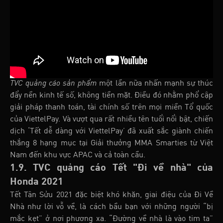
TVC quảng cáo sản phẩm
một lần nữa nhấn mạnh sự thúc
đẩy nền kinh tế số, không tiền mặt. Điều đó nhằm phổ cập
giải pháp thanh toán, tài chính số trên mọi miền Tổ quốc
của ViettelPay. Và vượt qua rất nhiều tên tuổi nổi bật, chiến
dịch ‘Tết dễ dàng với ViettelPay’ đã xuất sắc giành chiến
thắng 8 hạng mục tại Giải thưởng MMA Smarties từ Việt
Nam đến khu vực APAC và cả toàn cầu.
1.9. TVC quảng cáo Tết "Đi về nhà" của
Honda 2021
Tết Tân Sửu 2021 đặc biệt khó khăn, giai điệu của Đi Về
Nhà như lời vỗ về, là cách bầu bạn với những người “bị
mắc kẹt” ở nơi phương xa. “Đường về nhà là vào tim ta”