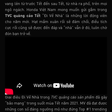
vang lên từ trước Tết đến sau Tết, từ nhà ra phố, trên mọi
ngõ ngách. Honda Việt Nam mong muốn gửi gắm trong
TVC quảng cáo Tết
“Đi Về Nhà” là những lời động viên
cho năm mới. Hạt mầm xuân rồi sẽ đâm chồi, điều tích
cực rồi cũng sẽ được đền đáp và “nhà” vẫn ở đó, luôn chờ
đón bạn trở về.
Giai điệu Đi Về Nhà trong
TVC quảng cáo sản phẩm
đã gây
“bão mạng” trong suốt mùa Tết năm 2021. MV đã đạt được
những con số đáng ngưỡng mộ như đứng Top #1 trending