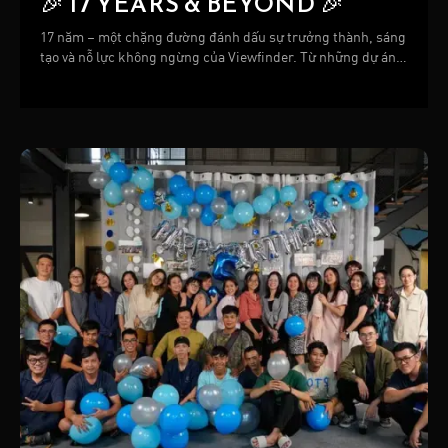
🎉 17 YEARS & BEYOND 🎉
17 năm – một chặng đường đánh dấu sự trưởng thành, sáng
tạo và nỗ lực không ngừng của Viewfinder. Từ những dự án
đầu tiên đến những sản phẩm lớn lao hôm nay, mỗi bước đi
đều được tạo nên bởi niềm tin, đam mê và sự đồng hành của
tất cả mọi người.