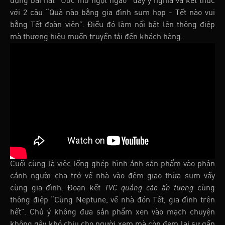
dụng bài hát “Ước mơ ngọt ngào” đầy ý nghĩa và kết thúc
với 2 câu “Quà nào bằng gia đình sum họp - Tết nào vui
bằng Tết đoàn viên”. Điều đó làm nổi bật lên thông điệp
mà thương hiệu muốn truyền tải đến khách hàng.
Cuối cùng là việc lồng ghép hình ảnh sản phẩm vào phân
cảnh người cha trở về nhà vào đêm giao thừa sum vầy
cùng gia đình. Đoạn kết
TVC quảng cáo ấn tượng
cùng
thông điệp “Cùng Neptune, về nhà đón Tết, gia đình trên
hết”. Chủ ý không đưa sản phẩm xen vào mạch chuyện
không gây khó chịu cho người xem mà còn đem lại sự gần