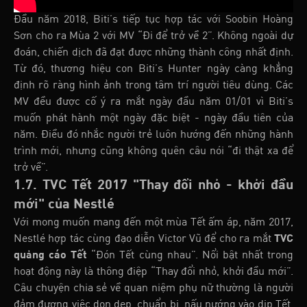
Đầu năm 2018, Biti’s tiếp tục hợp tác với Soobin Hoàng
Sơn cho ra Mùa 2 với MV “Đi để trở về 2”. Không ngoài dự
đoán, chiến dịch đã đạt được những thành công nhất định.
Từ đó, thương hiệu con Biti’s Hunter ngày càng khẳng
định rõ ràng hình ảnh trong tâm trí người tiêu dùng. Các
MV đều được cố ý ra mắt ngày đầu năm 01/01 vì Biti’s
muốn phát hành một ngày đặc biệt - ngày đầu tiên của
năm. Điều đó nhắc người trẻ luôn hướng đến những hành
trình mới, nhưng cũng không quên câu nói “đi thật xa để
trở về”.
1.7. TVC Tết 2017 "Thay đổi nhỏ - khởi đầu
mới" của Nestlé
Với mong muốn mang đến một mùa Tết ấm áp, năm 2017,
Nestlé hợp tác cùng đạo diễn Victor Vũ để cho ra mắt
TVC
quảng cáo Tết
“Đón Tết cùng nhau”. Nổi bật nhất trong
hoạt động này là thông điệp “Thay đổi nhỏ, khởi đầu mới”.
Câu chuyện chia sẻ về quan niệm phụ nữ thường là người
đảm đương việc dọn dẹp, chuẩn bị, nấu nướng vào dịp Tết.