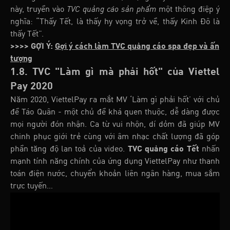
này, truyền vào
TVC quảng cáo sản phẩm
một thông điệp ý
nghĩa: “Thấy Tết, là thấy hy vọng trở về, thấy Kinh Đô là
thấy Tết”.
>>>> GỢI Ý:
Gợi ý cách làm TVC quảng cáo spa đẹp và ấn
tượng
1.8. TVC "Làm gì mà phải hốt" của Viettel
Pay 2020
Năm 2020, ViettelPay ra mắt MV ‘Làm gì phải hốt’ với chủ
đề Táo Quân - một chủ đề khá quen thuộc, dễ dàng được
mọi người đón nhận. Ca từ vui nhộn, dí dỏm đã giúp MV
chinh phục giới trẻ cùng với âm nhạc chất lượng đã góp
phần tăng độ lan toả của video.
TVC quảng cáo Tết
nhấn
mạnh tính năng chính của ứng dụng ViettelPay như thanh
toán điện nước, chuyển khoản liên ngân hàng, mua sắm
trực tuyến…