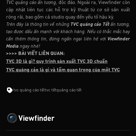
TVC quảng cáo ấn tượng
, độc đáo. Ngoài ra, Viewfinder còn
cập nhật liên tục các hỗ trợ kỹ thuật từ cơ sở sản xuất
rộng rãi, bao gồm cả studio quay đến yếu tố hậu kỳ.
Trên đây là thông tin về những
TVC quảng cáo Tết
ấn tượng,
tạo được dấu ấn mạnh với khách hàng. Nếu có thắc mắc hay
cần thêm thông tin, đừng ngần ngại liên hệ với
Viewfinder
Media
ngay nhé!
>>>> BÀI VIẾT LIÊN QUAN:
TVC 3D là gì? quy trình sản xuất TVC 3D chuẩn
TVC quảng cáo là gì và tầm quan trọng của một TVC
tvc quảng cáo tết
tvc tết
quảng cáo tết