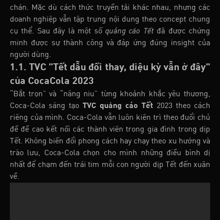
chán. Mặc dù cách thức truyền tải khác nhau, nhưng các
doanh nghiệp vẫn tập trung nội dung theo concept chung
cụ thể. Sau đây là một số
quảng cáo Tết
đã được chứng
minh được sự thành công và đáp ứng đúng insight của
người dùng.
1.1. TVC "Tết dẫu đổi thay, diệu kỳ vẫn ở đây"
của CocaCola 2023
“Bắt trọn” và “nâng niu” từng khoảnh khắc yêu thương,
Coca-Cola sáng tạo
TVC quảng cáo Tết
2023 theo cách
riêng của mình. Coca-Cola vẫn luôn kiên trì theo đuổi chủ
đề đề cao kết nối các thành viên trong gia đình trong dịp
Tết. Không biến đổi phong cách hay chạy theo xu hướng và
trào lưu, Coca-Cola chọn cho mình những điều bình dị
nhất để chạm đến trái tim mỗi con người dịp Tết đến xuân
về.