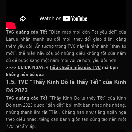
TVC quảng cáo Tết
“Diện mạo mới đón Tết yêu đời” của
Larue nhấn mạnh sự đổi mới, thay đổi giao diện, càng
thêm yêu đời. Ấn tượng trong TVC này là hình ảnh “thay áo
mới”, thể hiện hãy xóa bỏ những điều không tốt của năm
cũ để bước sang một năm mới vui vẻ hơn, yêu đời hơn.
>>>> CLICK NGAY: 4
tiêu chuẩn màu sắc TVC
mà bạn
không nên bỏ qua
1.5. TVC "Thấy Kinh Đô là thấy Tết" của Kinh
Đô 2023
TVC quảng cáo Tết
“Thấy Kinh Đô là thấy Tết” của Kinh
Đô năm 2023 được “dẫn dắt” bởi một bản nhạc nhẹ nhàng,
những thanh âm rất “Tết”. Chẳng hạn như tiếng ngân nga
theo điệu nhạc; tiếng cắn bánh giòn tan cùng tạo nên một
TVC Tết
ấm áp.