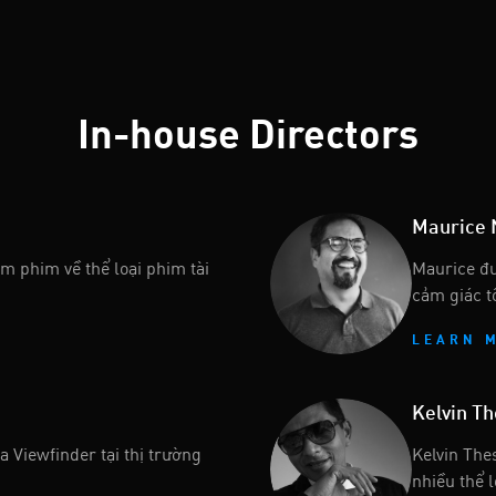
In-house Directors
Maurice
àm phim về thể loại phim tài
Maurice đư
cảm giác t
LEARN 
Kelvin Th
ủa Viewfinder tại thị trường
Kelvin The
nhiều thể l