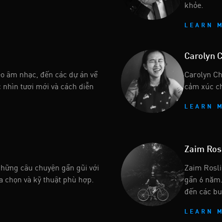
khỏe.
LEARN 
Carolyn 
eo âm nhạc, đến các dự án về
Carolyn Cho
 nhìn tươi mới và cách diễn
cảm xúc ch
LEARN 
Zaim Ros
những câu chuyện gần gũi với
Zaim Rosli
a chọn và kỹ thuật phù hợp.
gần 6 năm. 
đến các bu
LEARN 