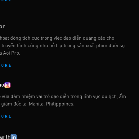
MORE
on
hoạt động tích cực trong việc đạo diễn quảng cáo cho
 truyền hình cũng như hỗ trợ trong sản xuất phim dưới sự
a Aoi Pro.
MORE
ao
o vừa đảm nhiệm vai trò đạo diễn trong lĩnh vực du lịch, ẩm
 giám đốc tại Manila, Philipppines.
MORE
arth