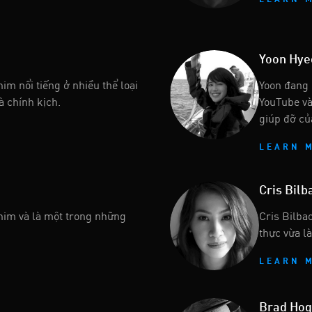
LEARN 
Yoon Hye
m nổi tiếng ở nhiều thể loại
Yoon đang 
à chính kịch.
YouTube và
giúp đỡ củ
LEARN 
Cris Bilb
phim và là một trong những
Cris Bilba
thực vừa là
LEARN 
Brad Hog