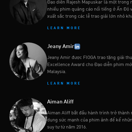
Đạo diễn Rajesh Mapuskar là một trong n
nhiều phim quảng cáo nổi tiếng ở Ấn Độ v
xuất sắc trong các lễ trao giải lớn nhỏ k
LEARN MORE
Jeany Amir
Jeany Amir được FIOGA trao tặng giải t
Excellence Award cho Đạo diễn phim mới 
Malaysia.
LEARN MORE
Aiman Aliff
Aiman Aliff bắt đầu hành trình trở thành
dụng sức mạnh của phim ảnh để kể những
suy tư từ năm 2016.