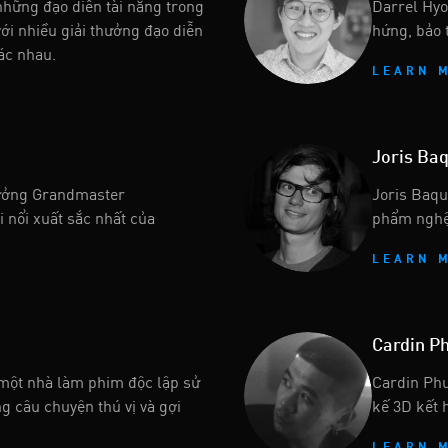
hững đạo diễn tài năng trong
Darrel Hyo
ới nhiều giải thưởng đạo diễn
hứng, bảo 
hác nhau.
LEARN 
Joris Ba
hưởng Grandmaster
Joris Baqu
nổi xuất sắc nhất của
phẩm nghệ
LEARN 
Cardin P
 một nhà làm phim độc lập sử
Cardin Phu
 câu chuyện thú vị và gợi
kế 3D kết 