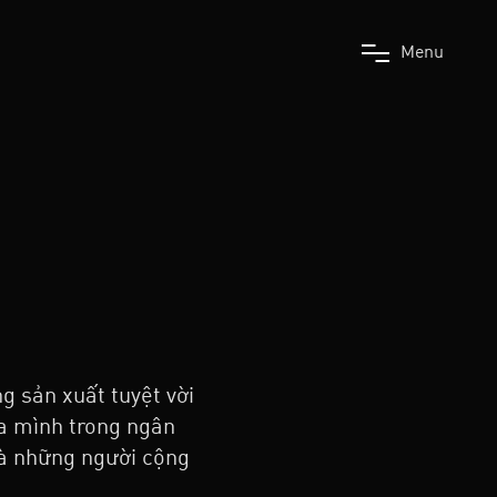
M
e
n
u
g sản xuất tuyệt vời
a mình trong ngân
là những người cộng