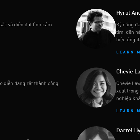
Hyrul An
sắc và diễn đạt tình cảm
Kỹ năng đạ
tim, đến h
hiệu ứng đ
LEARN 
Chevie L
o diễn đang rất thành công
Chevie Law
xuất trong
nghiệp khá
LEARN 
Darrel H