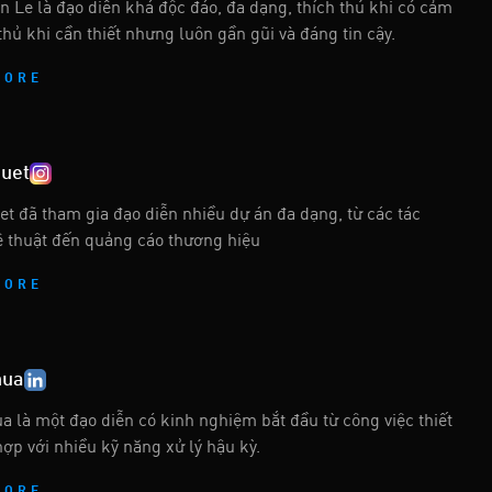
n Le là đạo diễn khá độc đáo, đa dạng, thích thú khi có cảm
thủ khi cần thiết nhưng luôn gần gũi và đáng tin cậy.
MORE
quet
et đã tham gia đạo diễn nhiều dự án đa dạng, từ các tác
 thuật đến quảng cáo thương hiệu
MORE
hua
a là một đạo diễn có kinh nghiệm bắt đầu từ công việc thiết
hợp với nhiều kỹ năng xử lý hậu kỳ.