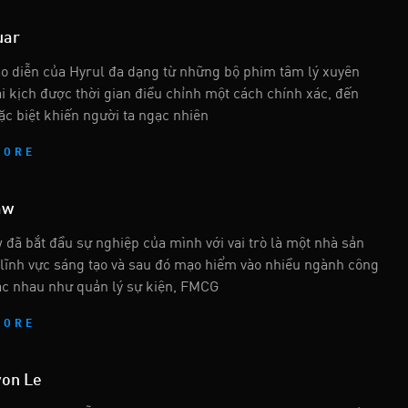
uar
o diễn của Hyrul đa dạng từ những bộ phim tâm lý xuyên
ài kịch được thời gian điều chỉnh một cách chính xác, đến
ặc biệt khiến người ta ngạc nhiên
MORE
aw
 đã bắt đầu sự nghiệp của mình với vai trò là một nhà sản
 lĩnh vực sáng tạo và sau đó mạo hiểm vào nhiều ngành công
c nhau như quản lý sự kiện, FMCG
MORE
yon Le