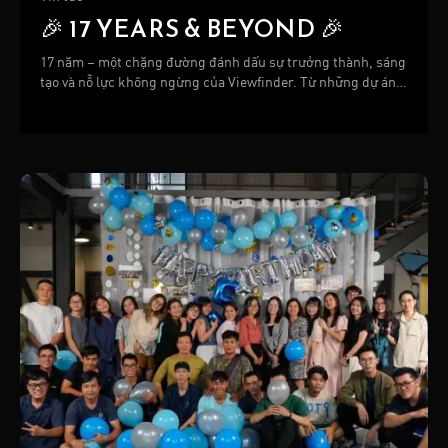
🎉 17 YEARS & BEYOND 🎉
17 năm – một chặng đường đánh dấu sự trưởng thành, sáng
tạo và nỗ lực không ngừng của Viewfinder. Từ những dự án
đầu tiên đến những sản phẩm lớn lao hôm nay, mỗi bước đi
đều được tạo nên bởi niềm tin, đam mê và sự đồng hành của
tất cả mọi người.