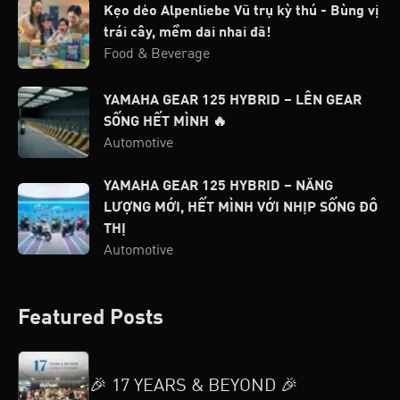
Kẹo dẻo Alpenliebe Vũ trụ kỳ thú - Bùng vị
trái cây, mềm dai nhai đã!
Food & Beverage
YAMAHA GEAR 125 HYBRID – LÊN GEAR
SỐNG HẾT MÌNH 🔥
Automotive
YAMAHA GEAR 125 HYBRID – NĂNG
LƯỢNG MỚI, HẾT MÌNH VỚI NHỊP SỐNG ĐÔ
THỊ
Automotive
Featured Posts
🎉 17 YEARS & BEYOND 🎉