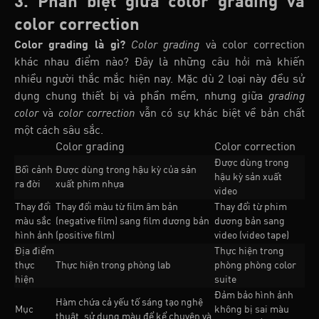
3. Phân biệt giữa color grading và
color correction
Color grading là gì?
Color grading
và color correction
khác nhau điểm nào? Đây là những câu hỏi mà khiến
nhiều người thắc mắc hiện nay. Mặc dù 2 loại này đều sử
dụng chung thiết bị và phần mềm, nhưng giữa
grading
color
và
color correction
vẫn có sự khác biệt về bản chất
một cách sâu sắc.
Color grading
Color correction
Được dùng trong
Bối cảnh
Được dùng trong hậu kỳ của sản
hậu kỳ sản xuất
ra đời
xuất phim nhựa
video
Thay đổi
Thay đổi màu từ film âm bản
Thay đổi từ phim
màu sắc
(negative film) sang film dương bản
dương bản sang
hình ảnh
(positive film)
video (video tape)
Địa điểm
Thực hiện trong
thực
Thực hiện trong phòng lab
phòng phòng color
hiện
suite
Đảm bảo hình ảnh
Hàm chứa cả yếu tố sáng tạo nghệ
Mục
không bị sai màu
thuật, sử dụng màu để kể chuyện và