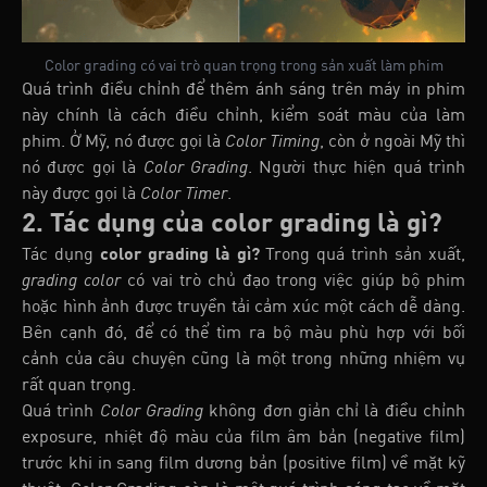
Color grading có vai trò quan trọng trong sản xuất làm phim
Quá trình điều chỉnh để thêm ánh sáng trên máy in phim
này chính là cách điều chỉnh, kiểm soát màu của làm
phim. Ở Mỹ, nó được gọi là
Color Timing
, còn ở ngoài Mỹ thì
nó được gọi là
Color Grading
. Người thực hiện quá trình
này được gọi là
Color Timer
.
2. Tác dụng của color grading là gì?
Tác dụng
color grading là gì?
Trong quá trình sản xuất,
grading color
có vai trò chủ đạo trong việc giúp bộ phim
hoặc hình ảnh được truyền tải cảm xúc một cách dễ dàng.
Bên cạnh đó, để có thể tìm ra bộ màu phù hợp với bối
cảnh của câu chuyện cũng là một trong những nhiệm vụ
rất quan trọng.
Quá trình
Color Grading
không đơn giản chỉ là điều chỉnh
exposure, nhiệt độ màu của film âm bản (negative film)
trước khi in sang film dương bản (positive film) về mặt kỹ