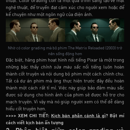
thuật. Color Grading còn là một quá trình sáng tạo về mặt
nghệ thuật, để truyền đạt cảm xúc cho người xem hoặc để
kể chuyện như một ngôn ngữ của điện ảnh.
Nhờ có color grading mà bộ phim The Matrix Reloaded (2003) trở
nên sống động hơn
Đặc biệt, hãng phim hoạt hình nổi tiếng Pixar là một trong
những bậc thầy
chỉnh sửa màu sắc
nổi tiếng luôn hoàn
thành cốt truyện và nội dung bộ phim một cách chỉnh chu.
Tất cả dự án phim mà ông thực hiện trước đây đều hoàn
thành một cách rất tỉ mỉ. Việc này giúp bảo đảm màu sắc
được sử dụng cho hình ảnh của phim sẽ được hỗ trợ cho
mạch truyện. Vì vậy mà nó giúp người xem có thể dễ dàng
hiểu cốt truyện hơn.
>>>> XEM CHI TIẾT:
Kịch bản phân cảnh là gì
? Bật mí
cách viết kịch bản ấn tượng