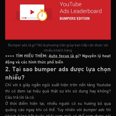
Bumper ads là gì? Nó là phương tiện giúp bạn tiếp cận được với
nhiều khách hàng
>>>> TÌM HIỂU THÊM:
Auto focus là gì
? Nguyên lý hoạt
động và các hình thức phổ biến
2. Tại sao bumper ads được lựa chọn
nhiều?
Chỉ với 6 giây ngắn ngủi xuất hiện trên nền tảng Youtube
thì có đem lại hiệu quả thật sự khi sử dụng hay không?
Câu trả lời là có.
Ở thời điểm hiện tại, nhiều người có xu hướng bỏ qua
quảng cáo ngay khi có thể. Tuy nhiên với
bumper ads
thì