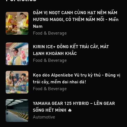
ĐẬM VỊ NGỌT CANH CÙNG HẠT NÊM NẤM
HƯƠNG MAGGI, CÓ THÊM NẤM MỐI - Miền
Nam
Food & Beverage
KIRIN ICE+ ĐÔNG KẾT TRÁI CÂY, MÁT
LẠNH KHOẢNH KHẮC
Food & Beverage
Kẹo dẻo Alpenliebe Vũ trụ kỳ thú - Bùng vị
trái cây, mềm dai nhai đã!
Food & Beverage
YAMAHA GEAR 125 HYBRID – LÊN GEAR
SỐNG HẾT MÌNH 🔥
Automotive