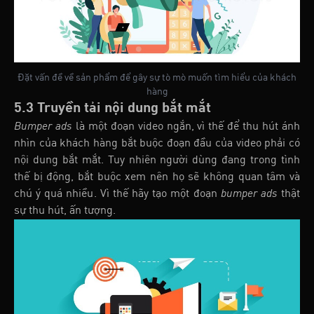
Đặt vấn đề về sản phẩm để gây sự tò mò muốn tìm hiểu của khách
hàng
5.3 Truyền tải nội dung bắt mắt
Bumper ads
là một đoạn video ngắn, vì thế để thu hút ánh
nhìn của khách hàng bắt buộc đoạn đầu của video phải có
nội dung bắt mắt. Tuy nhiên người dùng đang trong tình
thế bị động, bắt buộc xem nên họ sẽ không quan tâm và
chú ý quá nhiều. Vì thế hãy tạo một đoạn
bumper ads
thật
sự thu hút, ấn tượng.