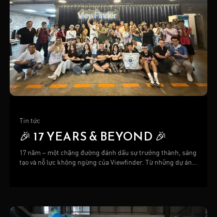
Tin tức
🎉 17 YEARS & BEYOND 🎉
17 năm – một chặng đường đánh dấu sự trưởng thành, sáng
tạo và nỗ lực không ngừng của Viewfinder. Từ những dự án
đầu tiên đến những sản phẩm lớn lao hôm nay, mỗi bước đi
đều được tạo nên bởi niềm tin, đam mê và sự đồng hành của
tất cả mọi người.