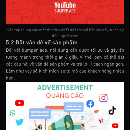
Nên tập trung vào một thứ duy nhất để làm nổi bật lên gây sự chú ý
đến người xem
5.2 Đặt vấn đề về sản phẩm
Đối với bumper ads, nội dung cần được tối ưu và gây ấn
tượng mạnh trong thời gian 6 giây. Vì thế, bạn có thể đặt
các câu hỏi về vấn đề sản phẩm và trả lời 1 cách ngắn gọn.
Làm như vậy sẽ kích thích sự tò mò của khách hàng nhiều
hơn.