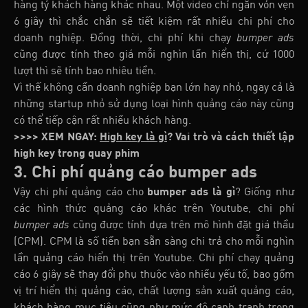
hàng tỷ khách hàng khác nhau. Một video chỉ ngắn vỏn vẹn
6 giây thì chắc chắn sẽ tiết kiệm rất nhiều chi phí cho
doanh nghiệp. Đồng thời, chi phí khi chạy
bumper ads
cũng được tính theo giá mỗi nghìn lần hiển thị, cứ 1000
lượt thì sẽ tính bao nhiêu tiền.
Vì thế không cần doanh nghiệp bạn lớn hay nhỏ, ngay cả là
những startup nhỏ sử dụng loại hình quảng cáo này cũng
có thể tiếp cận rất nhiều khách hàng.
>>>> XEM NGAY:
High key là gì
? Vai trò và cách thiết lập
high key trong quay phim
3. Chi phí quảng cáo bumper ads
Vậy chi phí quảng cáo cho
bumper ads là gì
? Giống như
các hình thức quảng cáo khác trên Youtube, chi phí
bumper ads
cũng được tính dựa trên mô hình đặt giá thầu
(CPM). CPM là số tiền bạn sẵn sàng chi trả cho mỗi nghìn
lần quảng cáo hiển thị trên Youtube. Chi phí chạy quảng
cáo 6 giây sẽ thay đổi phụ thuộc vào nhiều yếu tố, bao gồm
vị trí hiển thị quảng cáo, chất lượng sản xuất quảng cáo,
khách hàng mục tiêu cũng như mức độ cạnh tranh trong