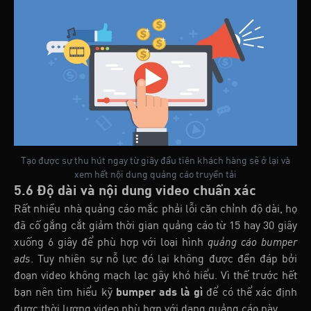
Tạo được sự thu hút ngay từ giây đầu tiên khách hàng sẽ ở lại và
xem hết nội dung quảng cáo truyền tải
5.6 Độ dài và nội dung video chuẩn xác
Rất nhiều nhà quảng cáo mắc phải lỗi căn chỉnh độ dài, họ
đã cố gắng cắt giảm thời gian quảng cáo từ 15 hay 30 giây
xuống 6 giây để phù hợp với loại hình
quảng cáo bumper
ads
. Tuy nhiên sự nỗ lực đó lại không được đền đáp bởi
đoạn video không mạch lạc gây khó hiểu. Vì thế trước hết
bạn nên tìm hiểu kỹ
bumper ads là gì
để có thể xác định
được thời lượng video phù hợp với dạng quảng cáo này.