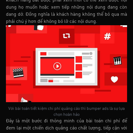
khách hàng bắt buộc phải xem mới có thể xem được nội
dung họ muốn hoặc xem tiếp những nội dung đang còn
dang dở. Đồng nghĩa là khách hàng không thể bỏ qua mà
phải chú ý hơn để không bỏ lỡ các nội dung.
Với bài toán tiết kiệm chi phí quảng cáo thì bumper ads là sự lựa
chọn hoàn hảo
Đây là một bước đi thông minh của bài toán chi phí để
đem lại một chiến dịch quảng cáo chất lượng, tiếp cận với