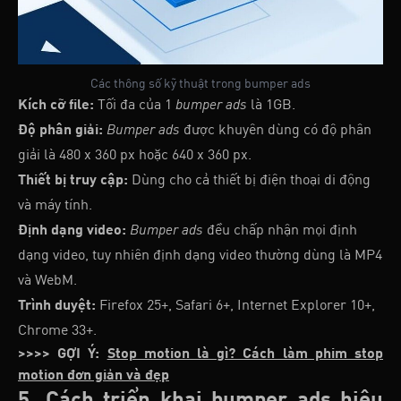
Các thông số kỹ thuật trong bumper ads
Kích cỡ file:
Tối đa của 1
bumper ads
là 1GB.
Độ phân giải:
Bumper ads
được khuyên dùng có độ phân
giải là 480 x 360 px hoặc 640 x 360 px.
Thiết bị truy cập:
Dùng cho cả thiết bị điện thoại di động
và máy tính.
Định dạng video:
Bumper ads
đều chấp nhận mọi định
dạng video, tuy nhiên định dạng video thường dùng là MP4
và WebM.
Trình duyệt:
Firefox 25+, Safari 6+, Internet Explorer 10+,
Chrome 33+.
>>>> GỢI Ý:
Stop motion là gì? Cách làm phim stop
motion đơn giản và đẹp
5. Cách triển khai bumper ads hiệu